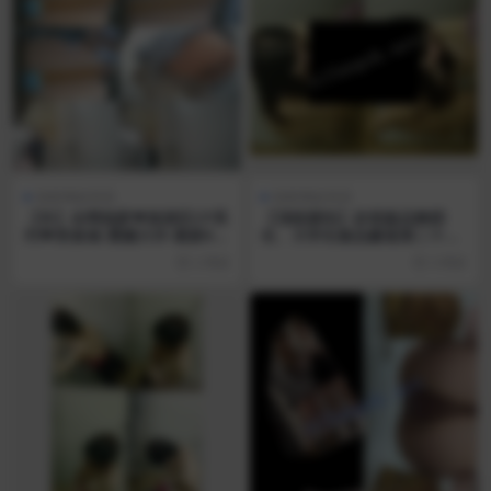
独家稀缺资源
独家稀缺资源
【补】全网独家❤旅游区CP系
【顶级厕拍】抄底极品舞蹈
列❤美食城-震撼大作-最新9
生、大学生极品嫩逼第二十七
期-总播放9小时-大合集
期
2 周前
3 周前