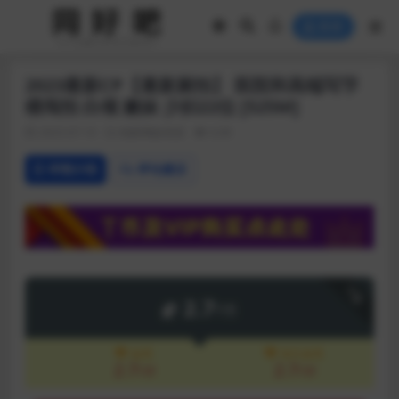
登录
2023最新CP【最新厕拍】 医院和高端写字
楼闯拍 白领 嫩妹 少妇22位 [525M]
2023-07-10
独家稀缺资源
6.0K
详情介绍
评论建议
下载
2.7
T币
会员
永久会员
2.7
2.7
T币
T币